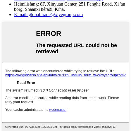
Heimilisfang: 8F, Xinyuan Center, 251 Fenghe Road, Xi 'an
borg, Shaanxi héraði, Kína.
E-mail: global-trade@xiyegroup.com