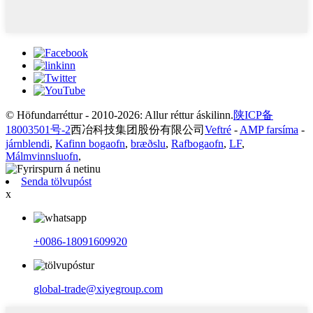
© Höfundarréttur - 2010-2026: Allur réttur áskilinn.
陕ICP备
18003501号-2
西冶科技集团股份有限公司
Veftré
-
AMP farsíma
-
járnblendi
,
Kafinn bogaofn
,
bræðslu
,
Rafbogaofn
,
LF
,
Málmvinnsluofn
,
Senda tölvupóst
x
+0086-18091609920
global-trade@xiyegroup.com