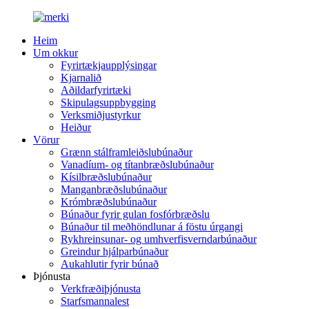
Heim
Um okkur
Fyrirtækjaupplýsingar
Kjarnalið
Aðildarfyrirtæki
Skipulagsuppbygging
Verksmiðjustyrkur
Heiður
Vörur
Grænn stálframleiðslubúnaður
Vanadíum- og títanbræðslubúnaður
Kísilbræðslubúnaður
Manganbræðslubúnaður
Krómbræðslubúnaður
Búnaður fyrir gulan fosfórbræðslu
Búnaður til meðhöndlunar á föstu úrgangi
Rykhreinsunar- og umhverfisverndarbúnaður
Greindur hjálparbúnaður
Aukahlutir fyrir búnað
Þjónusta
Verkfræðiþjónusta
Starfsmannalest