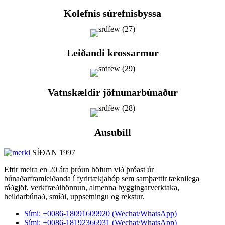
Kolefnis súrefnisbyssa
Leiðandi krossarmur
Vatnskældir jöfnunarbúnaður
Ausubíll
SÍÐAN 1997
Eftir meira en 20 ára þróun höfum við þróast úr
búnaðarframleiðanda í fyrirtækjahóp sem samþættir tæknilega
ráðgjöf, verkfræðihönnun, almenna byggingarverktaka,
heildarbúnað, smíði, uppsetningu og rekstur.
Sími: +0086-18091609920 (Wechat/WhatsApp)
Sími: +0086-18192366931 (Wechat/WhatsApp)