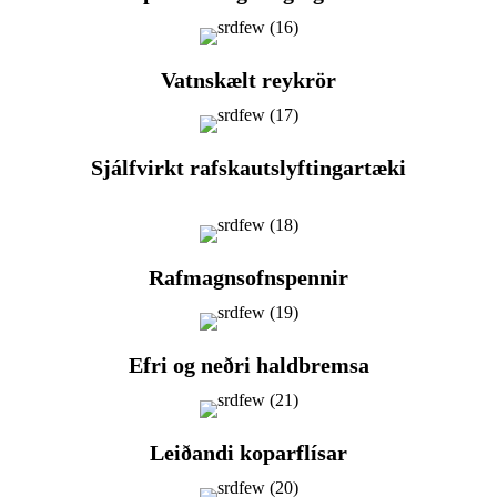
Vatnskælt reykrör
Sjálfvirkt rafskautslyftingartæki
Rafmagnsofnspennir
Efri og neðri haldbremsa
Leiðandi koparflísar