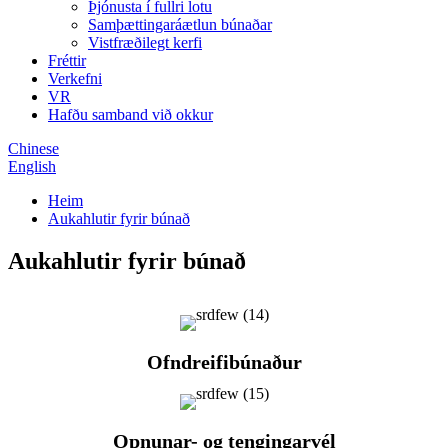
Þjónusta í fullri lotu
Samþættingaráætlun búnaðar
Vistfræðilegt kerfi
Fréttir
Verkefni
VR
Hafðu samband við okkur
Chinese
English
Heim
Aukahlutir fyrir búnað
Aukahlutir fyrir búnað
Ofndreifibúnaður
Opnunar- og tengingarvél